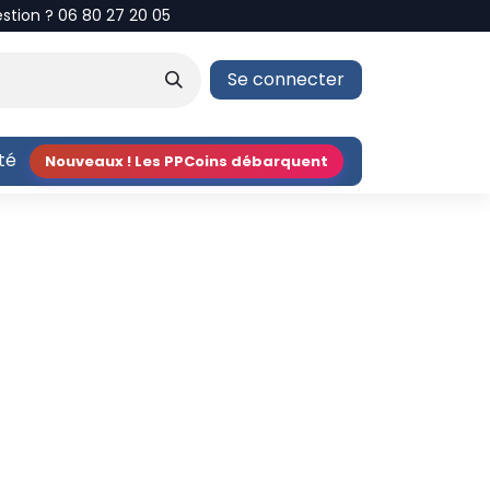
estion ? 06 80 27 20 05
Se connecter
ité
Nouveaux ! Les PPCoins débarquent