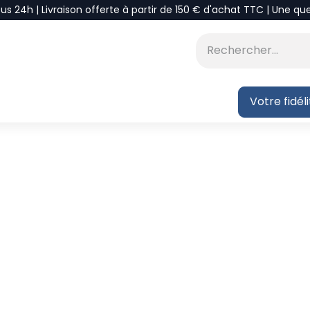
ous 24h | Livraison offerte à partir de 150 € d'achat TTC | Une qu
⭐DÉSTOCKAGE
 BLOG
Votre fidél