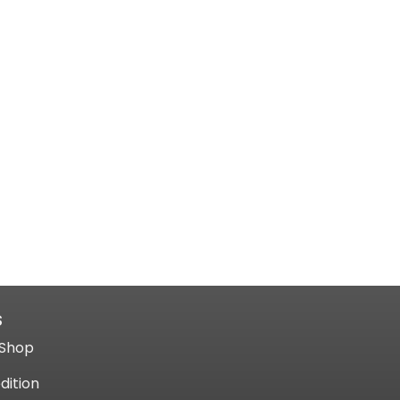
S
Shop​
dition