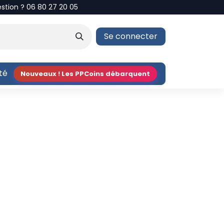
estion ? 06 80 27 20 05
Se connecter
ité
Nouveaux ! Les PPCoins débarquent