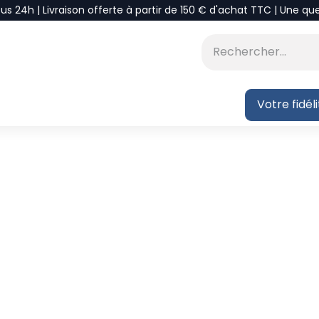
ous 24h | Livraison offerte à partir de 150 € d'achat TTC | Une qu
⭐DÉSTOCKAGE
 BLOG
Votre fidél