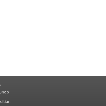
S
Shop​
dition