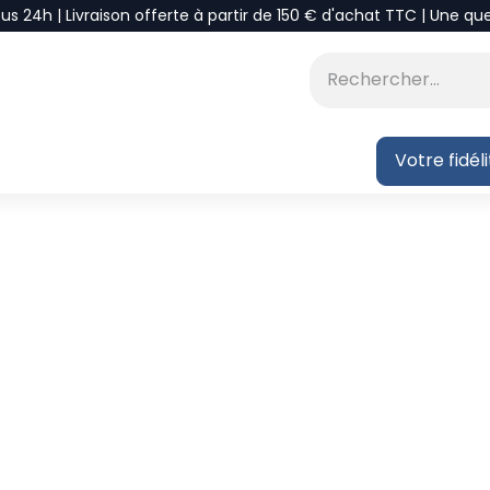
ous 24h | Livraison offerte à partir de 150 € d'achat TTC | Une qu
⭐DÉSTOCKAGE
 BLOG
Votre fidél