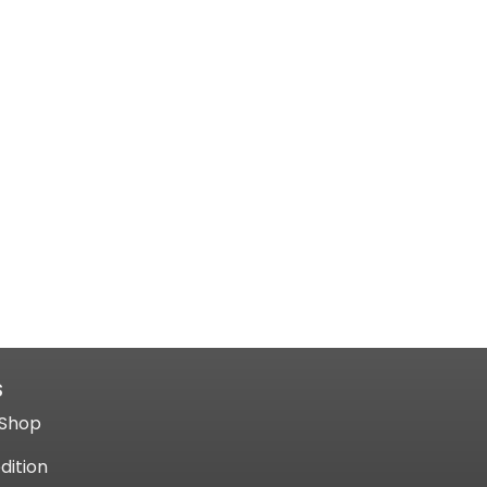
S
Shop​
dition