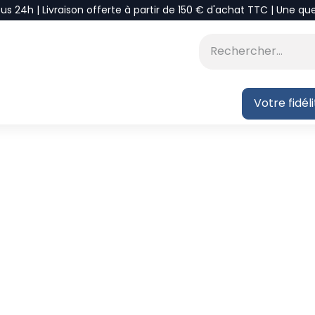
ous 24h | Livraison offerte à partir de 150 € d'achat TTC | Une qu
⭐DÉSTOCKAGE
 BLOG
Votre fidél