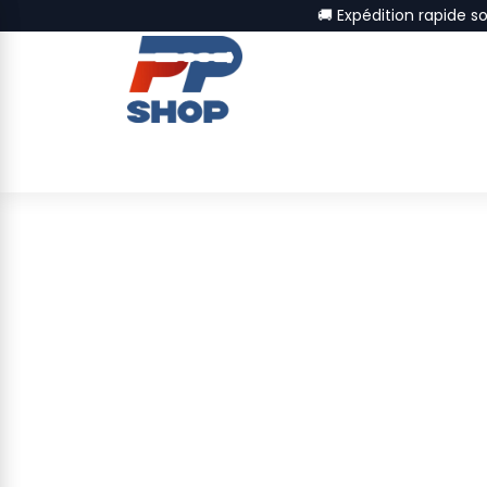
Se rendre au contenu
🚚 Expédition rapide s
🛠 CATÉGORIES
📦NOS MARQUES
📝