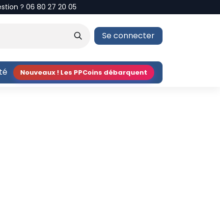
estion ? 06 80 27 20 05
Se connecter
ité
Nouveaux ! Les PPCoins débarquent