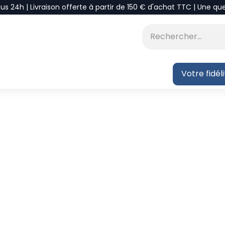
ous 24h | Livraison offerte à partir de 150 € d'achat TTC | Une qu
⭐DÉSTOCKAGE
 BLOG
Votre fidél