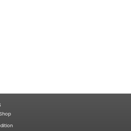
S
Shop​
dition