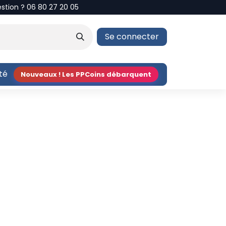
estion ? 06 80 27 20 05
Se connecter
ité
Nouveaux ! Les PPCoins débarquent