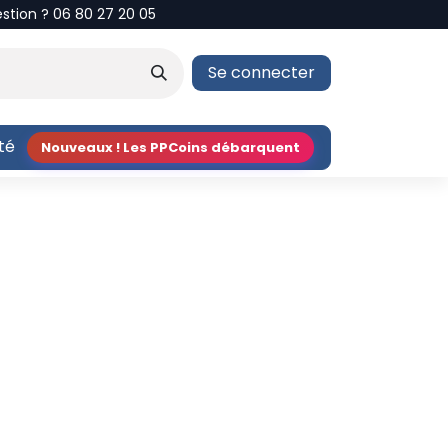
estion ? 06 80 27 20 05
Se connecter
ité
Nouveaux ! Les PPCoins débarquent