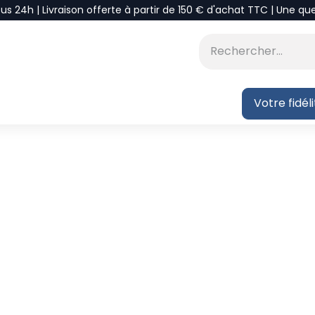
ous 24h | Livraison offerte à partir de 150 € d'achat TTC | Une qu
⭐DÉSTOCKAGE
 BLOG
Votre fidél