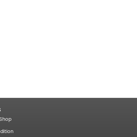
S
Shop​
dition