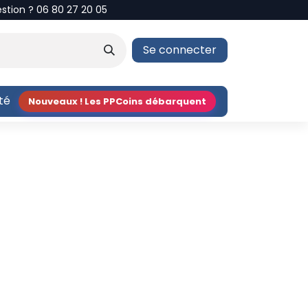
estion ? 06 80 27 20 05
Se connecter
ité
Nouveaux ! Les PPCoins débarquent