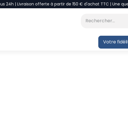
ous 24h | Livraison offerte à partir de 150 € d'achat TTC | Une qu
⭐DÉSTOCKAGE
 BLOG
Votre fidél