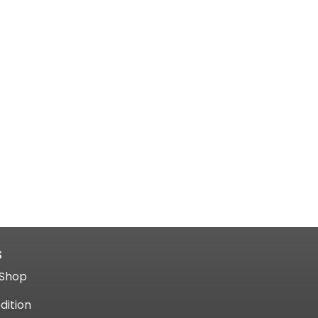
S
Shop​
dition