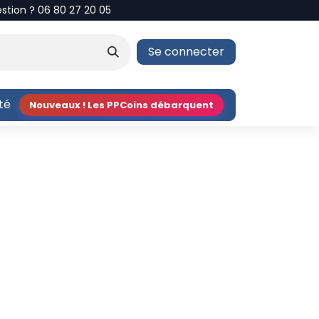
estion ? 06 80 27 20 05
Se connecter
ité
Nouveaux ! Les PPCoins débarquent