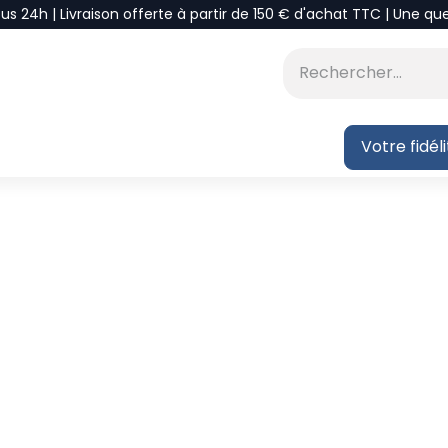
ous 24h | Livraison offerte à partir de 150 € d'achat TTC | Une qu
⭐DÉSTOCKAGE
 BLOG
Votre fidél