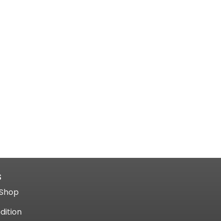
S
Shop​
dition