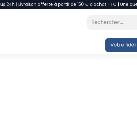
ous 24h | Livraison offerte à partir de 150 € d'achat TTC | Une qu
⭐DÉSTOCKAGE
 BLOG
Votre fidél