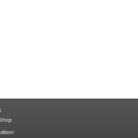
S
Shop​
dition