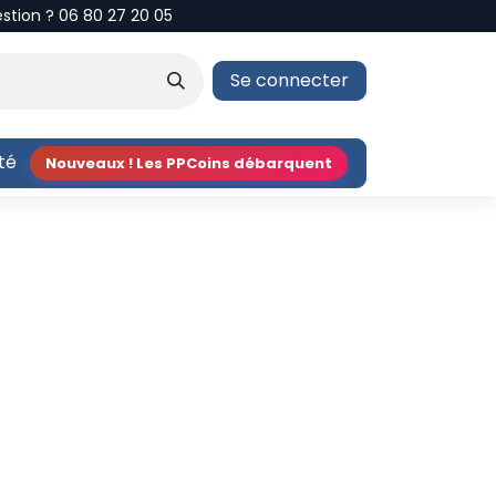
estion ? 06 80 27 20 05
Se connecter
ité
Nouveaux ! Les PPCoins débarquent