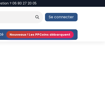
estion ? 06 80 27 20 05
Se connecter
ité
Nouveaux ! Les PPCoins débarquent