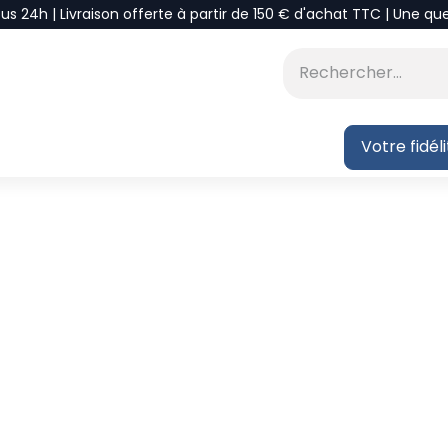
ous 24h | Livraison offerte à partir de 150 € d'achat TTC | Une qu
⭐DÉSTOCKAGE
 BLOG
Votre fidél