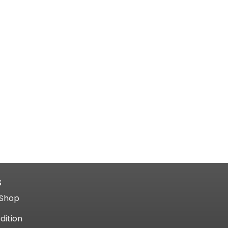
S
Shop​
dition