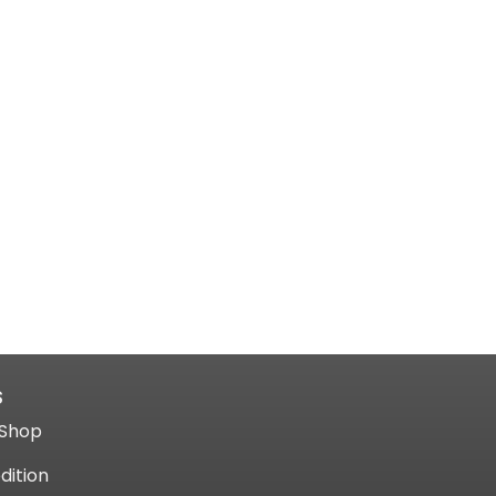
S
Shop​
dition