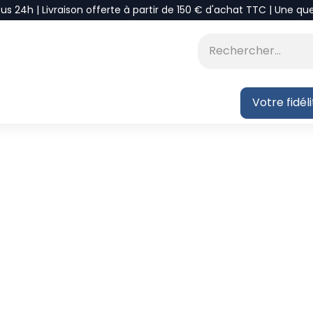
ous 24h | Livraison offerte à partir de 150 € d'achat TTC | Une qu
⭐DÉSTOCKAGE
 BLOG
Votre fidél