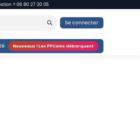
estion ? 06 80 27 20 05
Se connecter
ité
Nouveaux ! Les PPCoins débarquent