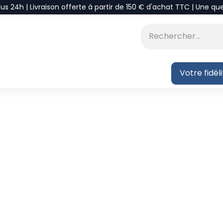
ous 24h | Livraison offerte à partir de 150 € d'achat TTC | Une qu
⭐DÉSTOCKAGE
 BLOG
Votre fidél