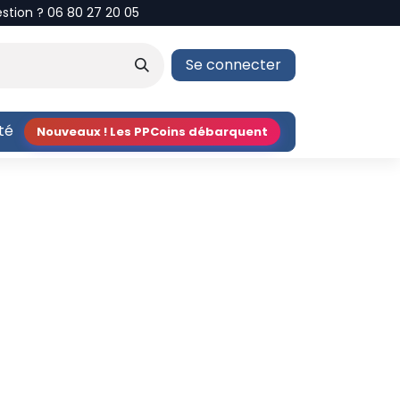
estion ? 06 80 27 20 05
Se connecter
ité
Nouveaux ! Les PPCoins débarquent