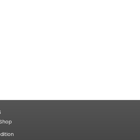
S
Shop​
dition