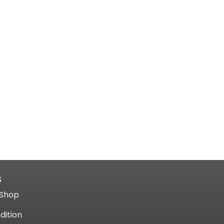
S
Shop​
dition