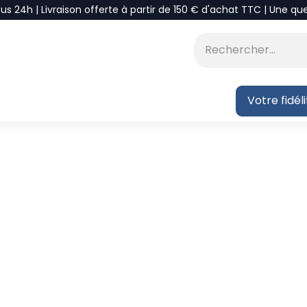
ous 24h | Livraison offerte à partir de 150 € d'achat TTC | Une qu
⭐DÉSTOCKAGE
 BLOG
Votre fidél