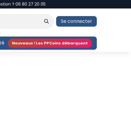
estion ? 06 80 27 20 05
Se connecter
ité
Nouveaux ! Les PPCoins débarquent