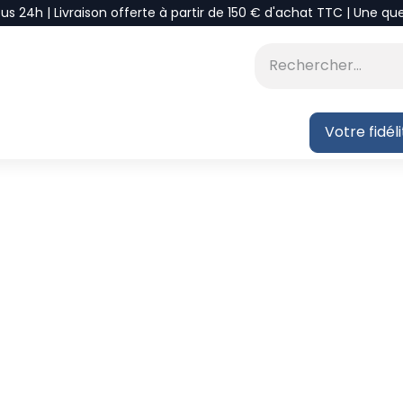
ous 24h | Livraison offerte à partir de 150 € d'achat TTC | Une qu
⭐DÉSTOCKAGE
 BLOG
Votre fidél