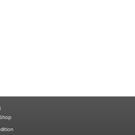
S
Shop​
dition