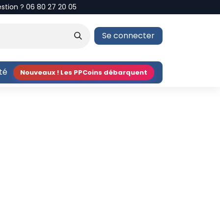
estion ? 06 80 27 20 05
Se connecter
ité
Nouveaux ! Les PPCoins débarquent