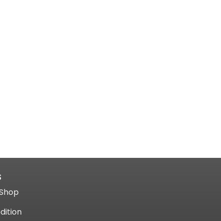
S
Shop​
dition