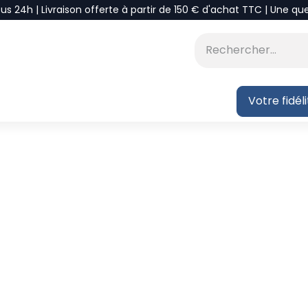
ous 24h | Livraison offerte à partir de 150 € d'achat TTC | Une qu
⭐DÉSTOCKAGE
 BLOG
Votre fidél