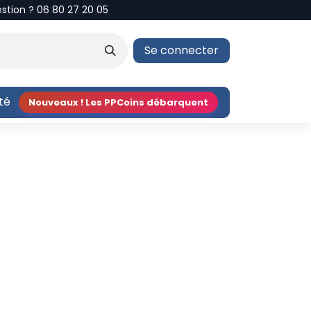
estion ? 06 80 27 20 05
Se connecter
ité
Nouveaux ! Les PPCoins débarquent