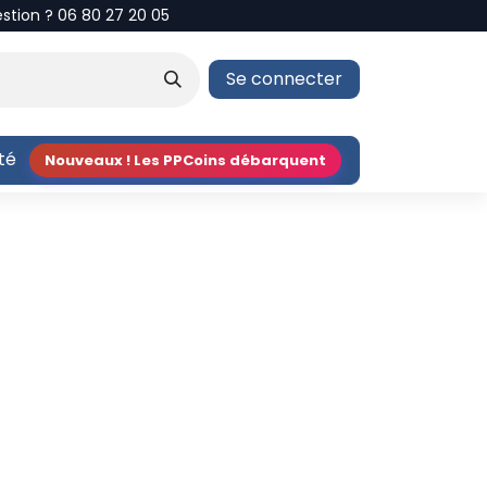
estion ? 06 80 27 20 05
Se connecter
ité
Nouveaux ! Les PPCoins débarquent