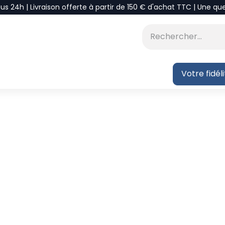
ous 24h | Livraison offerte à partir de 150 € d'achat TTC | Une qu
⭐DÉSTOCKAGE
 BLOG
Votre fidél