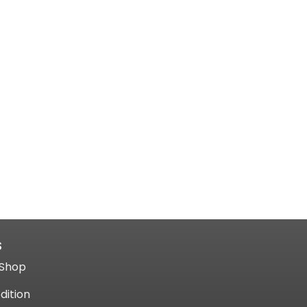
S
Shop​
dition