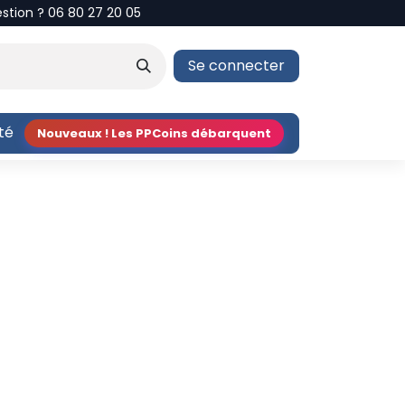
estion ? 06 80 27 20 05
Se connecter
ité
Nouveaux ! Les PPCoins débarquent