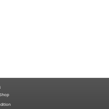
S
Shop​
dition