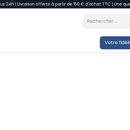
ous 24h | Livraison offerte à partir de 150 € d'achat TTC | Une qu
⭐DÉSTOCKAGE
 BLOG
Votre fidél