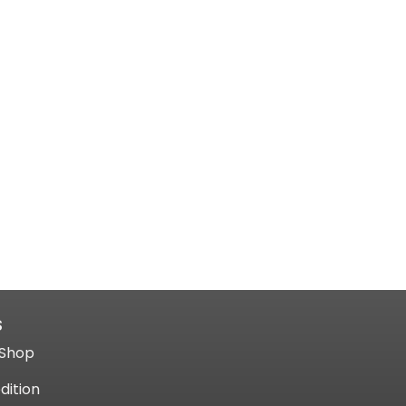
S
Shop​
dition