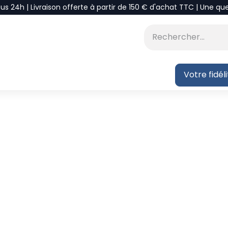
ous 24h | Livraison offerte à partir de 150 € d'achat TTC | Une qu
⭐DÉSTOCKAGE
 BLOG
Votre fidél