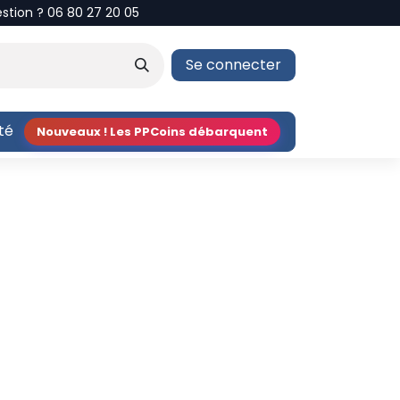
estion ? 06 80 27 20 05
Se connecter
ité
Nouveaux ! Les PPCoins débarquent