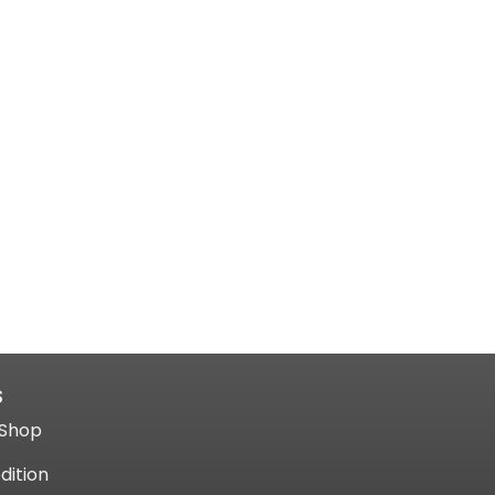
S
Shop​
dition