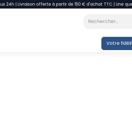
ous 24h | Livraison offerte à partir de 150 € d'achat TTC | Une qu
⭐DÉSTOCKAGE
 BLOG
Votre fidél