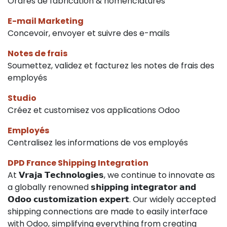
Ordres de fabrication & nomenclatures
E-mail Marketing
Concevoir, envoyer et suivre des e-mails
Notes de frais
Soumettez, validez et facturez les notes de frais des
employés
Studio
Créez et customisez vos applications Odoo
Employés
Centralisez les informations de vos employés
DPD France Shipping Integration
At 𝗩𝗿𝗮𝗷𝗮 𝗧𝗲𝗰𝗵𝗻𝗼𝗹𝗼𝗴𝗶𝗲𝘀, we continue to innovate as
a globally renowned 𝘀𝗵𝗶𝗽𝗽𝗶𝗻𝗴 𝗶𝗻𝘁𝗲𝗴𝗿𝗮𝘁𝗼𝗿 𝗮𝗻𝗱
𝗢𝗱𝗼𝗼 𝗰𝘂𝘀𝘁𝗼𝗺𝗶𝘇𝗮𝘁𝗶𝗼𝗻 𝗲𝘅𝗽𝗲𝗿𝘁. Our widely accepted
shipping connections are made to easily interface
with Odoo, simplifying everything from creating